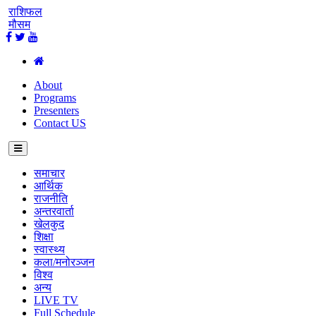
राशिफल
मौसम
About
Programs
Presenters
Contact US
समाचार
आर्थिक
राजनीति
अन्तरवार्ता
खेलकुद
शिक्षा
स्वास्थ्य
कला/मनोरञ्जन
विश्व
अन्य
LIVE TV
Full Schedule