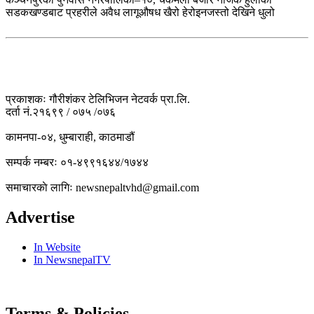
सडकखण्डबाट प्रहरीले अवैध लागूऔषध खैरो हेरोइनजस्तो देखिने धुलो
प्रकाशकः गौरीशंकर टेलिभिजन नेटवर्क प्रा.लि.
दर्ता नं.२१६९९ / ०७५ /०७६
कामनपा-०४, धुम्बाराही, काठमाडौं
सम्पर्क नम्बरः ०१-४९९१६४४/१७४४
समाचारकाे लागिः newsnepaltvhd@gmail.com
Advertise
In Website
In NewsnepalTV
Terms & Policies