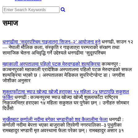
समाज
धनगढीमा ‘सुदूरपश्चिम गाइजात्रा सिजन–२’ आयोजना हुने
धनगढी, साउन १२
— नेपाली मौलिक कला, संस्कृति र गाइजात्रा परम्पराको संरक्षण तथा
सामाजिक चेतना अभिवृद्धि गर्ने उद्देश्यले धनगढीमा ‘सुदूरपश्चिम
महाकाली अस्पतालमा पहिलो पटक मेरुदण्डको शल्यक्रिया
कञ्चनपुर :
कञ्चनपुरको महाकाली प्रादेशिक अस्पतालमा पहिलो पटक मेरुदण्डको सफल
शल्यक्रिया भएको छ । अस्पतालका मेडिकल सुपरिन्टेन्डेन्ट डा। जगदीश
जोशीका अनुसार
शुक्लाफाँटामा च्याउ खोज्दा खोज्दै हराएका १४ महिला २४ घण्टापछि सकुशल
फर्किए
धनगढी : कञ्चनपुरमा च्याउ खोज्दा खोज्दै शुक्लाफाँटा राष्ट्रिय
निकुञ्जभित्र हराएका १४ महिला सकुशल घर पुगेका छन् । उनीहरु सोमबार
दिउँसो
सुर्खेतबाट कर्णाली नदीमा बगेका भण्डारीको शव कैलालीमा फेला
धनगढी :
कर्णाली नदीमा बेपत्ता भएका बाजुराको त्रिवेणी नगरपालिका–३ पुभुतीका
रामबहादुर भण्डारी मृत अवस्थामा फेला परेका छन्। रामबहादुर असार ३१