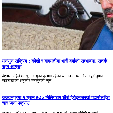
मनसुन सक्रिय : कोशी र बागमतीमा भारी वर्षाको सम्भावना, सतर्क
रहन आग्रह
देशभर अहिले मनसुनी वायुको प्रभाव रहेको छ। जल तथा मौसम पूर्वानुमान
महाशाखाका अनुसार मनसुनको न्यून
कञ्चनपुरमा १ ग्राम ७७० मिलिग्राम खैरो हेरोइनजस्तो पदार्थसहित
चार जना पक्राउ
कञ्चनपुरको पुनर्वास नगरपालिका–१०, चकमेली बजार नजिकै हुलाकी