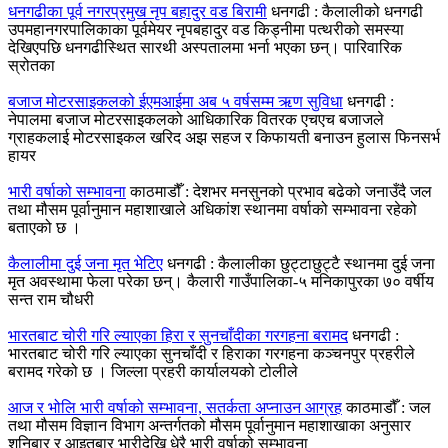
धनगढीका पूर्व नगरप्रमुख नृप बहादुर वड बिरामी
धनगढी : कैलालीको धनगढी
उपमहानगरपालिकाका पूर्वमेयर नृपबहादुर वड किड्नीमा पत्थरीको समस्या
देखिएपछि धनगढीस्थित सारथी अस्पतालमा भर्ना भएका छन्। पारिवारिक
स्रोतका
बजाज मोटरसाइकलको ईएमआईमा अब ५ वर्षसम्म ऋण सुविधा
धनगढी :
नेपालमा बजाज मोटरसाइकलको आधिकारिक वितरक एचएच बजाजले
ग्राहकलाई मोटरसाइकल खरिद अझ सहज र किफायती बनाउन हुलास फिनसर्भ
हायर
भारी वर्षाको सम्भावना
काठमाडौँ : देशभर मनसुनको प्रभाव बढेको जनाउँदै जल
तथा मौसम पूर्वानुमान महाशाखाले अधिकांश स्थानमा वर्षाको सम्भावना रहेको
बताएको छ ।
कैलालीमा दुई जना मृत भेटिए
धनगढी : कैलालीका छुट्टाछुट्टै स्थानमा दुई जना
मृत अवस्थामा फेला परेका छन्। कैलारी गाउँपालिका-५ मनिकापुरका ७० वर्षीय
सन्त राम चौधरी
भारतबाट चोरी गरि ल्याएका हिरा र सुनचाँदीका गरगहना बरामद
धनगढी :
भारतबाट चोरी गरि ल्याएका सुनचाँदी र हिराका गरगहना कञ्चनपुर प्रहरीले
बरामद गरेको छ । जिल्ला प्रहरी कार्यालयको टोलीले
आज र भोलि भारी वर्षाको सम्भावना, सतर्कता अप्नाउन आग्रह
काठमाडौँ : जल
तथा मौसम विज्ञान विभाग अन्तर्गतको मौसम पूर्वानुमान महाशाखाका अनुसार
शनिबार र आइतबार भारीदेखि धेरै भारी वर्षाको सम्भावना