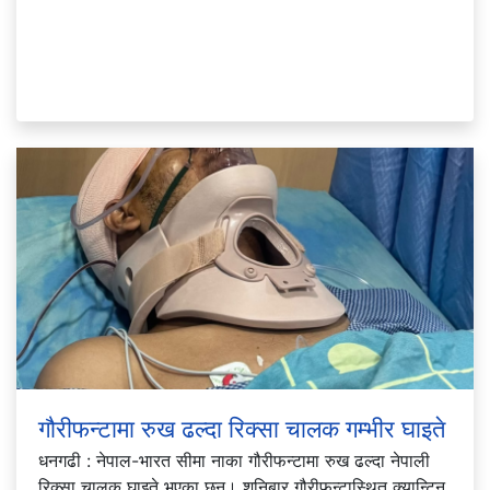
गौरीफन्टामा रुख ढल्दा रिक्सा चालक गम्भीर घाइते
धनगढी : नेपाल-भारत सीमा नाका गौरीफन्टामा रुख ढल्दा नेपाली
रिक्सा चालक घाइते भएका छन्। शनिबार गौरीफन्टास्थित क्यान्टिन