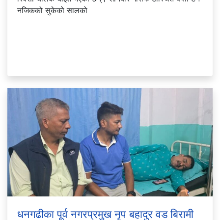
नजिकको सुकेको सालको
धनगढीका पूर्व नगरप्रमुख नृप बहादुर वड बिरामी