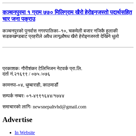
कञ्चनपुरमा १ ग्राम ७७० मिलिग्राम खैरो हेरोइनजस्तो पदार्थसहित
चार जना पक्राउ
कञ्चनपुरको पुनर्वास नगरपालिका–१०, चकमेली बजार नजिकै हुलाकी
सडकखण्डबाट प्रहरीले अवैध लागूऔषध खैरो हेरोइनजस्तो देखिने धुलो
प्रकाशकः गौरीशंकर टेलिभिजन नेटवर्क प्रा.लि.
दर्ता नं.२१६९९ / ०७५ /०७६
कामनपा-०४, धुम्बाराही, काठमाडौं
सम्पर्क नम्बरः ०१-४९९१६४४/१७४४
समाचारकाे लागिः newsnepaltvhd@gmail.com
Advertise
In Website