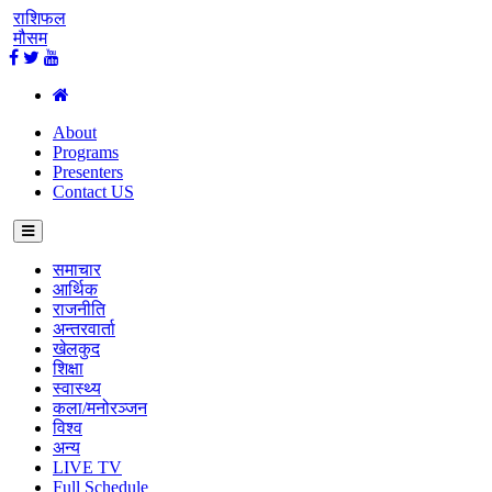
राशिफल
मौसम
About
Programs
Presenters
Contact US
समाचार
आर्थिक
राजनीति
अन्तरवार्ता
खेलकुद
शिक्षा
स्वास्थ्य
कला/मनोरञ्जन
विश्व
अन्य
LIVE TV
Full Schedule