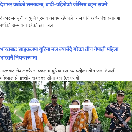
देशभर वर्षाको सम्भावना, बाढी–पहिरोको जोखिम बढ्न सक्ने
देशभर मनसुनी वायुको प्रभाव कायम रहेकाले आज पनि अधिकांश स्थानमा
वर्षाको सम्भावना रहेको छ। जल
भारतबाट साइकलमा युरिया मल ल्याउँदै गरेका तीन नेपाली महिला
भारतमै नियन्त्रणमा
भारतबाट नेपालतर्फ साइकलमा युरिया मल ल्याइरहेका तीन जना नेपाली
महिलालाई भारतीय सशस्त्र सीमा बल (एसएसबी)