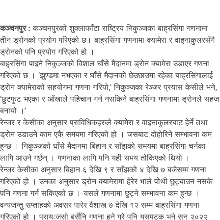
कञ्चनपुर :
कञ्चनपुरको शुक्लाफाँटा राष्ट्रिय निकुञ्जका बाह्रसिंगा गणनामा
तीन ड्रोनको प्रयोग गरिएको छ। बाह्रसिंगा गणनामा क्यामेरा र वाइनाकुलरसँगै
ड्रोनको पनि प्रयोग गरिएको हो ।
बाह्रसिंगा पाइने निकुञ्जको विशाल घाँसे मैदानमा ड्रोन क्यामेरा उडाएर गणना
गरिएको छ । ‘झुण्डमा नभएका र घाँसे मैदानको छेउछाउमा रहेका बाह्रसिंगालाई
ड्रोन क्यामेराको सहयोगमा गणना गरियो,’ निकुञ्जका रेञ्जर प्रयास केसीले भने,
‘छुटफुट भएका र आँखाले पहिचान गर्न नसकिने बाह्रसिंगा गणनामा ड्रोनले सहज
बनायो ।’
रेन्जर र केसीका अनुसार प्राविधिकहरुले क्यामेरा र वाइनाकुलरबाट हेर्ने तथा
ड्रोन उडाउने काम एकै समयमा गरिएको हो । जसबाट दोहोरिने सम्भावना कम
हुन्छ । निकुञ्जको घाँसे मैदानमा बिहान र साँझको समयमा बाह्रसिंगा चर्नका
लागि आउने गर्छन् । गणनाका लागि पनि यही समय तोकिएको थियो ।
रेन्जर केसीका अनुसार बिहान ६ देखि ९ र साँझको ४ देखि ७ बजेसम्म गणना
गरिएको हो । उनका अनुसार ड्रोन क्यामेरामा हेरेर भाले पोथी छुट्याउन नसके
पनि गणना गर्न सकिएको छ । यसले गणनामा छुट्ने सम्भावना कम हुन्छ ।
वन्यजन्तु सप्ताहको अवसर पारेर वैशाख ७ देखि १२ सम्म बाह्रसिंगा गणना
गरिएको हो । प्रायःजसो बर्सेनि गणना हुने गरे पनि यसपटक भने सन् २०२२