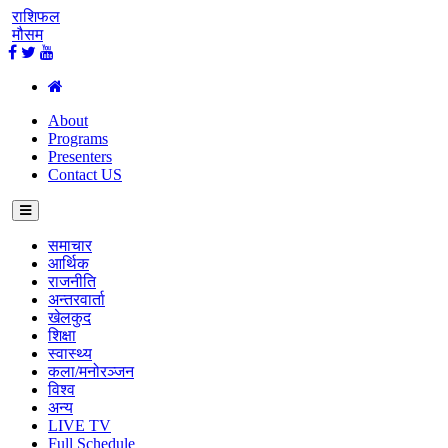
राशिफल
मौसम
About
Programs
Presenters
Contact US
समाचार
आर्थिक
राजनीति
अन्तरवार्ता
खेलकुद
शिक्षा
स्वास्थ्य
कला/मनोरञ्जन
विश्व
अन्य
LIVE TV
Full Schedule