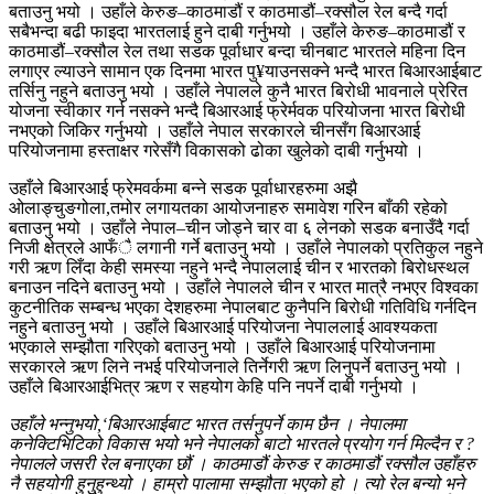
बताउनु भयो । उहाँले केरुङ–काठमाडौं र काठमाडौं–रक्सौल रेल बन्दै गर्दा
सबैभन्दा बढी फाइदा भारतलाई हुने दाबी गर्नुभयो । उहाँले केरुङ–काठमाडौं र
काठमाडौं–रक्सौल रेल तथा सडक पूर्वाधार बन्दा चीनबाट भारतले महिना दिन
लगाएर ल्याउने सामान एक दिनमा भारत पु¥याउनसक्ने भन्दै भारत बिआरआईबाट
तर्सिनु नहुने बताउनु भयो । उहाँले नेपालले कुनै भारत बिरोधी भावनाले प्रेरित
योजना स्वीकार गर्न नसक्ने भन्दै बिआरआई फ्रेर्मवक परियोजना भारत बिरोधी
नभएको जिकिर गर्नुभयो । उहाँले नेपाल सरकारले चीनसँग बिआरआई
परियोजनामा हस्ताक्षर गरेसँगै विकासको ढोका खुलेको दाबी गर्नुभयो ।
उहाँले बिआरआई फ्रेमवर्कमा बन्ने सडक पूर्वाधारहरुमा अझै
ओलाङ्चुङगोला,तमोर लगायतका आयोजनाहरु समावेश गरिन बाँकी रहेको
बताउनु भयो । उहाँले नेपाल–चीन जोड्ने चार वा ६ लेनको सडक बनाउँदै गर्दा
निजी क्षेत्रले आफँै लगानी गर्ने बताउनु भयो । उहाँले नेपालको प्रतिकुल नहुने
गरी ऋण लिँदा केही समस्या नहुने भन्दै नेपाललाई चीन र भारतको बिरोधस्थल
बनाउन नदिने बताउनु भयो । उहाँले नेपालले चीन र भारत मात्रै नभएर विश्वका
कुटनीतिक सम्बन्ध भएका देशहरुमा नेपालबाट कुनैपनि बिरोधी गतिविधि गर्नदिन
नहुने बताउनु भयो । उहाँले बिआरआई परियोजना नेपाललाई आवश्यकता
भएकाले सम्झौता गरिएको बताउनु भयो । उहाँले बिआरआई परियोजनामा
सरकारले ऋण लिने नभई परियोजनाले तिर्नेगरी ऋण लिनुपर्ने बताउनु भयो ।
उहाँले बिआरआईभित्र ऋण र सहयोग केहि पनि नपर्ने दाबी गर्नुभयो ।
उहाँले भन्नुभयो,‘बिआरआईबाट भारत तर्सनुपर्ने काम छैन । नेपालमा
कनेक्टिभिटिको विकास भयो भने नेपालको बाटो भारतले प्रयोग गर्न मिल्दैन र ?
नेपालले जसरी रेल बनाएका छौं । काठमाडौं केरुङ र काठमाडौं रक्सौल उहाँहरु
नै सहयोगी हुनुहुन्थ्यो । हाम्रो पालामा सम्झौता भएको हो । त्यो रेल बन्यो भने