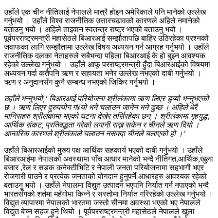
उहाँले एक चीन नीतिलाई नेपालले मात्रै होइन अमेरिकाले पनि मानेको उल्लेख
गर्नुभयो । उहाँले विश्व राजनीतिक उत्तारचढावको कारणले अहिले नमानेको
बताउनु भयो । अहिले ताइवान स्वतन्त्र राष्ट्र भएको बताउनु भयो ।
पूर्वपरराष्ट्रमन्त्री महासेठले बिआरआई सम्झौतापछि बाहिर उठिरहेका प्रश्नको
जवाफका लागि सम्झौतामा उल्लेख विषय अध्ययन गर्न आग्रह गर्नुभयो । उहाँले
राजनीतिक दलका नेताहरुले सबैभन्दा पहिला बिआरआई के हो बुझ्न आवश्यक
रहेको उल्लेख गर्नुभयो । उहाँले आफू परराष्ट्रमन्त्री हुँदा बिआरआईको विषयमा
अध्ययन गर्दा कतैपनि ऋण र सहायता भनेर उल्लेख नभएको दाबी गर्नुभयो ।
ऋण र अनुदानसँग कुनै सम्बन्ध नभएको जिकिर गर्नुभयो ।
उहाँले भन्नुभयो,‘ बिआरआई परियोजना श्रीलंकामा ऋण लिएर डुब्यो भन्नुभएको
छ । ऋण लिएर दुरुपयोग ग¥यो भने चलाउन जानेन भने डुब्छ । अहिले धेरै
मानिसहरु श्रीलंकामा भएको घटना देखेर तर्सिरहेका छन् । श्रीलंकामा गृहयुद्ध,
आर्थिक संकट, प्रतिवद्धता गरेको लगानी राख्न सकेन र चीनले ऋण दियो ।
आन्तरिक कारणले श्रीलंकाले चलाउन नसक्दा चीनले चलाएको हो ।’
उहाँले बिआरआईको मुख्य पक्ष आर्थिक सहकार्य भएको दाबी गर्नुभयो । उहाँले
बिआरआईमा नेपालको अवस्थामा पाँच आधार मानेको भन्दै नीतिगत,आर्थिक,खुला
बजार ,रेल र सडक कनेक्टीभिटि र नेपाली जनता परियोजनामा सहभागी भएर
रोजगारी पाउने र प्रत्येक जनताको योगदान हुनुपर्ने आधारहरु आवश्यक रहेको
बताउनु भयो । उहाँले नेपालमा विद्युत उत्पादन भएपनि निर्यात गर्न नपाएको भन्दै
भारतसँगको शर्तमा महँगोमा किन्ने र सस्तोमा निर्यात गरिरहेको उल्लेख गर्नुभयो ।
विद्युत व्यापारमा नेपालको भारतमा जस्तो चीनमा अवस्था भएको भए नेपालले
विद्युत बेच्न सहज हुने थियो । पूर्वपरराष्ट्रमन्त्री महासेठले नेपालले खुला