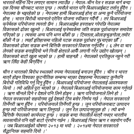
भारतले महिना दिन लगाएर सामान ल्याउँछ । नेपाल–चीन रेल र सडक मार्ग बन्दा
एक दिनमा चीनबाट भारत पुग्छ । त्यसैले भारत पनि बिआरआईबाट तर्सनु हुँदैन ।
नेपालमा के भइरहेको छ । नेपालमा हामी बिआरआई होस् वा अन्य कुनै परियोजना
होस् । भारत बिरोधी भावनाले प्रेरित योजना स्वीकार गर्दैनौं । तर बिआरआई
फ्रेर्मवक परियोजना त्यस्तो छैन । बिआरआईमा हस्ताक्षर गरेपछि नेपालमा
विकासको ढोका खुल्यो । बिआरआई फ्रेमवर्कमा जति सडक पूर्वाधारहरु समावेश
गरिएको छ । त्यसमा अन्य पनि थप्न बाँकी छ । टिमतला,ओलाङ्चुङगोला,तमोर
बाँकी नै छ । त्यहाँ इतिहासमा पहिलो पटक सडक पूर्वाधार पु¥याएका छौँ ।
विकासको ढोका सडक बन्ने बित्तिकै सरकारले विकास गर्नुपर्दैन । ६ लेन वा चार
लेनको सडक बनाईदियो भने निजी क्षेत्रले आफैँ लगानी गरेर उद्योग खोल्छन् ।
विकासको बाटो खुला भएको छ । हामी चाहन्छौ । नेपालको प्रतिकुल नहुने गरी
ऋण लिँदा केही बिग्रँदैन ।
चीन र भारतको बिरोध स्थलको रुपमा नेपाललाई बनाउन हुँदैन । चीन र भारत
मात्रै होइन विश्वका कुटनीतिक सम्बन्ध भएका देशहरुमा नेपालबाट कुनैपनि
बिरोधी गतिविधि गर्नु दिनु हुँदैन । बिआरआई परियोजना नेपाललाई आवश्यकता
थियो । त्यो अहिले पूरा भएको छ । नेपालले बिआरआई परियोजनामा काम गर्नुपर्छ
। ऋण चीनले दिने र देशले पनि लिने होइन । ऋण परियोजनाले लिने हो ।
नेपाल सरकारको सहयोगमा दुई देशको टिम बसेर निर्णय गर्छ । नेपाल सरकारले
तिर्नेगरी ऋण हुँदैन । परियोजनाले तिर्नेगरी हुन्छ । जुन परियोजनाबाट उत्पादन
हुन्छ त्यो परियोजनामा ऋण लिनुपर्छ । जुन रेल उत्पादनमुलुक हो । त्यो बन्ने
बित्तिकै नेपालको कार्यपल्ट हुन्छ । सडक बन्दा नेपालीले मात्रै नभएर भारतीय
व्यवसायीले पनि यही बाटो प्रयोग गर्छन । बिआरआई भित्र ऋण र सहयोग पर्दैन
। जब बिआरआईको घोषणा २०१३ मा भयो । २०१४मा नेपाल सरकारले
सैद्धान्तिक सहमति दियो ।’