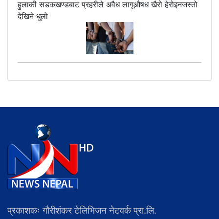
हुलाकी सडकखण्डबाट प्रहरीले अवैध लागूऔषध खैरो हेरोइनजस्तो
देखिने धुलो
प्रकाशकः गौरीशंकर टेलिभिजन नेटवर्क प्रा.लि.