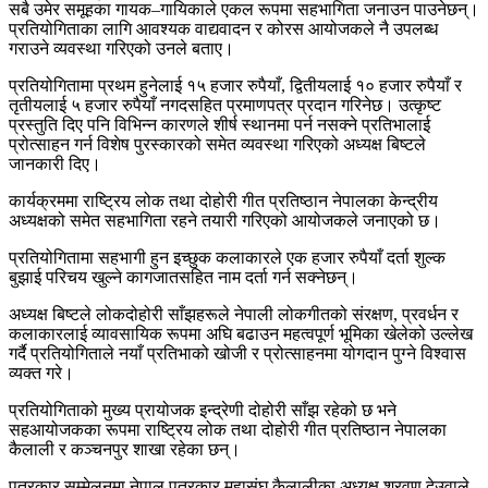
सबै उमेर समूहका गायक–गायिकाले एकल रूपमा सहभागिता जनाउन पाउनेछन्।
प्रतियोगिताका लागि आवश्यक वाद्यवादन र कोरस आयोजकले नै उपलब्ध
गराउने व्यवस्था गरिएको उनले बताए।
प्रतियोगितामा प्रथम हुनेलाई १५ हजार रुपैयाँ, द्वितीयलाई १० हजार रुपैयाँ र
तृतीयलाई ५ हजार रुपैयाँ नगदसहित प्रमाणपत्र प्रदान गरिनेछ। उत्कृष्ट
प्रस्तुति दिए पनि विभिन्न कारणले शीर्ष स्थानमा पर्न नसक्ने प्रतिभालाई
प्रोत्साहन गर्न विशेष पुरस्कारको समेत व्यवस्था गरिएको अध्यक्ष बिष्टले
जानकारी दिए।
कार्यक्रममा राष्ट्रिय लोक तथा दोहोरी गीत प्रतिष्ठान नेपालका केन्द्रीय
अध्यक्षको समेत सहभागिता रहने तयारी गरिएको आयोजकले जनाएको छ।
प्रतियोगितामा सहभागी हुन इच्छुक कलाकारले एक हजार रुपैयाँ दर्ता शुल्क
बुझाई परिचय खुल्ने कागजातसहित नाम दर्ता गर्न सक्नेछन्।
अध्यक्ष बिष्टले लोकदोहोरी साँझहरूले नेपाली लोकगीतको संरक्षण, प्रवर्धन र
कलाकारलाई व्यावसायिक रूपमा अघि बढाउन महत्वपूर्ण भूमिका खेलेको उल्लेख
गर्दै प्रतियोगिताले नयाँ प्रतिभाको खोजी र प्रोत्साहनमा योगदान पुग्ने विश्वास
व्यक्त गरे।
प्रतियोगिताको मुख्य प्रायोजक इन्द्रेणी दोहोरी साँझ रहेको छ भने
सहआयोजकका रूपमा राष्ट्रिय लोक तथा दोहोरी गीत प्रतिष्ठान नेपालका
कैलाली र कञ्चनपुर शाखा रहेका छन्।
पत्रकार सम्मेलनमा नेपाल पत्रकार महासंघ कैलालीका अध्यक्ष श्रवण देउवाले