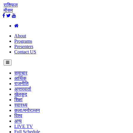
राशिफल
मौसम
About
Programs
Presenters
Contact US
समाचार
आर्थिक
राजनीति
अन्तरवार्ता
खेलकुद
शिक्षा
स्वास्थ्य
कला/मनोरञ्जन
विश्व
अन्य
LIVE TV
Full Schedule