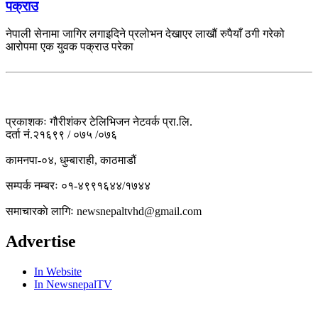
पक्राउ
नेपाली सेनामा जागिर लगाइदिने प्रलोभन देखाएर लाखौं रुपैयाँ ठगी गरेको
आरोपमा एक युवक पक्राउ परेका
प्रकाशकः गौरीशंकर टेलिभिजन नेटवर्क प्रा.लि.
दर्ता नं.२१६९९ / ०७५ /०७६
कामनपा-०४, धुम्बाराही, काठमाडौं
सम्पर्क नम्बरः ०१-४९९१६४४/१७४४
समाचारकाे लागिः newsnepaltvhd@gmail.com
Advertise
In Website
In NewsnepalTV