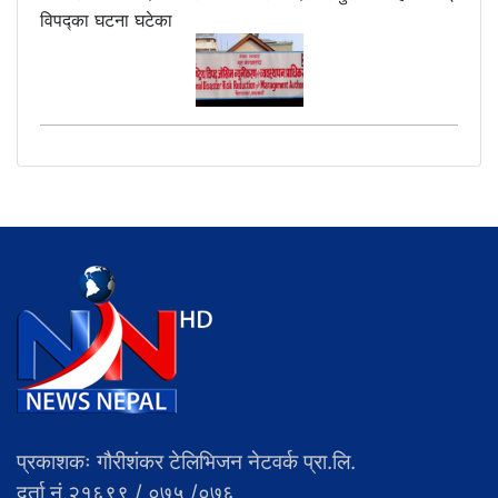
विपद्का घटना घटेका
प्रकाशकः गौरीशंकर टेलिभिजन नेटवर्क प्रा.लि.
दर्ता नं.२१६९९ / ०७५ /०७६