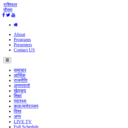
राशिफल
मौसम
About
Programs
Presenters
Contact US
समाचार
आर्थिक
राजनीति
अन्तरवार्ता
खेलकुद
शिक्षा
स्वास्थ्य
कला/मनोरञ्जन
विश्व
अन्य
LIVE TV
Full Schedule