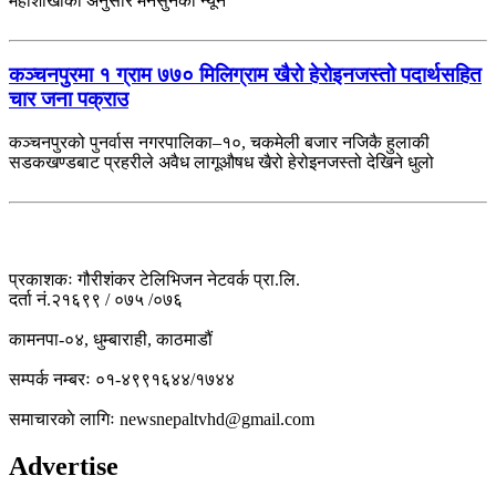
महाशाखाका अनुसार मनसुनको न्यून
कञ्चनपुरमा १ ग्राम ७७० मिलिग्राम खैरो हेरोइनजस्तो पदार्थसहित
चार जना पक्राउ
कञ्चनपुरको पुनर्वास नगरपालिका–१०, चकमेली बजार नजिकै हुलाकी
सडकखण्डबाट प्रहरीले अवैध लागूऔषध खैरो हेरोइनजस्तो देखिने धुलो
प्रकाशकः गौरीशंकर टेलिभिजन नेटवर्क प्रा.लि.
दर्ता नं.२१६९९ / ०७५ /०७६
कामनपा-०४, धुम्बाराही, काठमाडौं
सम्पर्क नम्बरः ०१-४९९१६४४/१७४४
समाचारकाे लागिः newsnepaltvhd@gmail.com
Advertise