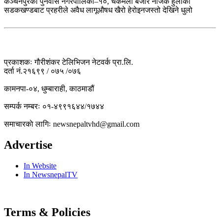
कञ्चनपुरको पुनर्वास नगरपालिका–१०, चकमेली बजार नजिकै हुलाकी
सडकखण्डबाट प्रहरीले अवैध लागूऔषध खैरो हेरोइनजस्तो देखिने धुलो
प्रकाशकः गौरीशंकर टेलिभिजन नेटवर्क प्रा.लि.
दर्ता नं.२१६९९ / ०७५ /०७६
कामनपा-०४, धुम्बाराही, काठमाडौं
सम्पर्क नम्बरः ०१-४९९१६४४/१७४४
समाचारकाे लागिः newsnepaltvhd@gmail.com
Advertise
In Website
In NewsnepalTV
Terms & Policies