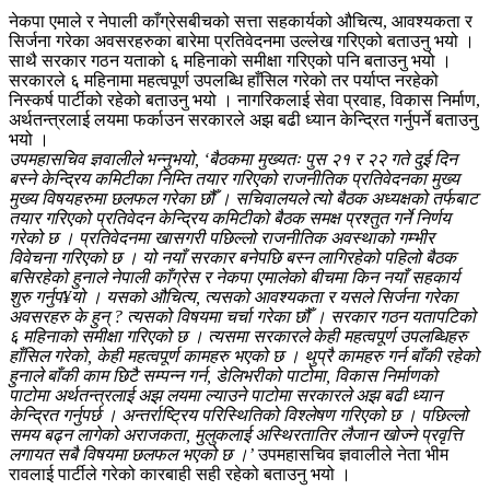
नेकपा एमाले र नेपाली काँग्रेसबीचको सत्ता सहकार्यको औचित्य, आवश्यकता र
सिर्जना गरेका अवसरहरुका बारेमा प्रतिवेदनमा उल्लेख गरिएको बताउनु भयो ।
साथै सरकार गठन यताको ६ महिनाको समीक्षा गरिएको पनि बताउनु भयो ।
सरकारले ६ महिनामा महत्वपूर्ण उपलब्धि हाँसिल गरेको तर पर्याप्त नरहेको
निस्कर्ष पार्टीको रहेको बताउनु भयो । नागरिकलाई सेवा प्रवाह, विकास निर्माण,
अर्थतन्त्रलाई लयमा फर्काउन सरकारले अझ बढी ध्यान केन्द्रित गर्नुपर्ने बताउनु
भयो ।
उपमहासचिव ज्ञवालीले भन्नुभयो, ‘बैठकमा मुख्यतः पुस २१ र २२ गते दुई दिन
बस्ने केन्द्रिय कमिटीका निम्ति तयार गरिएको राजनीतिक प्रतिवेदनका मुख्य
मुख्य विषयहरुमा छलफल गरेका छौँ । सचिवालयले त्यो बैठक अध्यक्षको तर्फबाट
तयार गरिएको प्रतिवेदन केन्द्रिय कमिटीको बैठक समक्ष प्रश्तुत गर्ने निर्णय
गरेको छ । प्रतिवेदनमा खासगरी पछिल्लो राजनीतिक अवस्थाको गम्भीर
विवेचना गरिएको छ । यो नयाँ सरकार बनेपछि बस्न लागिरहेको पहिलो बैठक
बसिरहेको हुनाले नेपाली काँग्रेस र नेकपा एमालेको बीचमा किन नयाँ सहकार्य
शुरु गर्नुप¥यो । यसको औचित्य, त्यसको आवश्यकता र यसले सिर्जना गरेका
अवसरहरु के हुन् ? त्यसको विषयमा चर्चा गरेका छौँ । सरकार गठन यतापटिको
६ महिनाको समीक्षा गरिएको छ । त्यसमा सरकारले केही महत्वपूर्ण उपलब्धिहरु
हाँसिल गरेको, केही महत्वपूर्ण कामहरु भएको छ । थुप्रै कामहरु गर्न बाँकी रहेको
हुनाले बाँकी काम छिटै सम्पन्न गर्न, डेलिभरीको पाटोमा, विकास निर्माणको
पाटोमा अर्थतन्त्रलाई अझ लयमा ल्याउने पाटोमा सरकारले अझ बढी ध्यान
केन्द्रित गर्नुपर्छ । अन्तर्राष्ट्रिय परिस्थितिको विश्लेषण गरिएको छ । पछिल्लो
समय बढ्न लागेको अराजकता, मुलुकलाई अस्थिरतातिर लैजान खोज्ने प्रवृत्ति
लगायत सबै विषयमा छलफल भएको छ ।’
उपमहासचिव ज्ञवालीले नेता भीम
रावलाई पार्टीले गरेको कारबाही सही रहेको बताउनु भयो ।