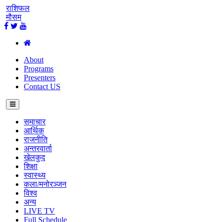
राशिफल
मौसम
About
Programs
Presenters
Contact US
समाचार
आर्थिक
राजनीति
अन्तरवार्ता
खेलकुद
शिक्षा
स्वास्थ्य
कला/मनोरञ्जन
विश्व
अन्य
LIVE TV
Full Schedule