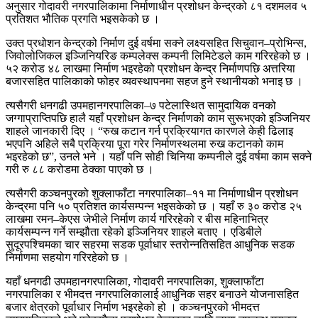
अनुसार गोदावरी नगरपालिकामा निर्माणाधीन प्रशोधन केन्द्रको ८१ दशमलव ५
प्रतिशत भौतिक प्रगति भइसकेको छ ।
उक्त प्रधोशन केन्द्रको निर्माण दुई वर्षमा सक्ने लक्ष्यसहित सिचुवान–प्रोभिन्स,
जिवोलोजिकल इञ्जिनियरिङ कम्पलेक्स कम्पनी लिमिटेडले काम गरिरहेको छ ।
५२ करोड ४८ लाखमा निर्माण भइरहेको प्रशोधन केन्द्र निर्माणपछि अत्तरिया
बजारसहित पालिकाको फोहर व्यवस्थापनमा सहज हुने स्थानीयको भनाइ छ ।
त्यसैगरी धनगढी उपमहानगरपालिका–७ पटेलास्थित सामुदायिक वनको
जग्गाप्राप्तिपछि हालै यहाँ प्रशोधन केन्द्र निर्माणको काम सुरूभएको इञ्जिनियर
शाहले जानकारी दिए । “रुख कटान गर्न प्रक्रियागत कारणले केही ढिलाइ
भएपनि अहिले सबै प्रक्रिया पूरा गरेर निर्माणस्थलमा रुख कटानको काम
भइरहेको छ”, उनले भने । यहाँ पनि सोही चिनिया कम्पनीले दुई वर्षमा काम सक्ने
गरी रु ८८ करोडमा ठेक्का पाएको छ ।
त्यसैगरी कञ्चनपुरको शुक्लाफाँटा नगरपालिका–११ मा निर्माणाधीन प्रशोधन
केन्द्रमा पनि ५० प्रतिशत कार्यसम्पन्न भइसकेको छ । यहाँ रु ३० करोड २५
लाखमा रमन–केएस जेभीले निर्माण कार्य गरिरहेको र बीस महिनाभित्र
कार्यसम्पन्न गर्ने सम्झौता रहेको इञ्जिनियर शाहले बताए । एडिबीले
सुदूरपश्चिमका चार सहरमा सडक पूर्वाधार स्तरोन्नतिसहित आधुनिक सडक
निर्माणमा सहयोग गरिरहेको छ ।
यहाँ धनगढी उपमहानगरपालिका, गोदावरी नगरपालिका, शुक्लाफाँटा
नगरपालिका र भीमदत्त नगरपालिकालाई आधुनिक सहर बनाउने योजनासहित
बजार क्षेत्रको पूर्वाधार निर्माण भइरहेको हो । कञ्चनपुरको भीमदत्त