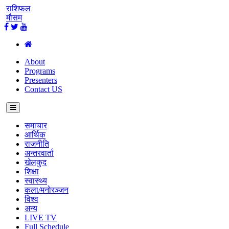
राशिफल
मौसम
About
Programs
Presenters
Contact US
समाचार
आर्थिक
राजनीति
अन्तरवार्ता
खेलकुद
शिक्षा
स्वास्थ्य
कला/मनोरञ्जन
विश्व
अन्य
LIVE TV
Full Schedule