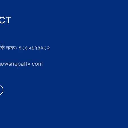
CT
्पर्क नम्बरः ९८६५६१३५८२
newsnepaltv.com