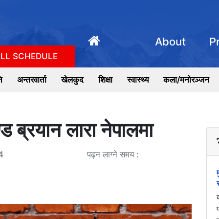
About
P
LL SCHEDULE
ि
अन्तरवार्ता
खेलकुद
शिक्षा
स्वास्थ्य
कला/मनोरञ्जन
्ड ब्रयान लारा नेपालमा
4
पढ्न लाग्ने समय :