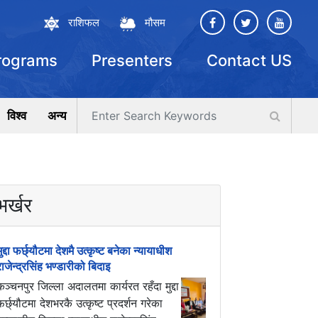
राशिफल
मौसम
rograms
Presenters
Contact US
विश्व
अन्य
भर्खर
मुद्दा फर्छ्यौटमा देशमै उत्कृष्ट बनेका न्यायाधीश
राजेन्द्रसिंह भण्डारीको बिदाइ
कञ्चनपुर जिल्ला अदालतमा कार्यरत रहँदा मुद्दा
फर्छ्यौटमा देशभरकै उत्कृष्ट प्रदर्शन गरेका