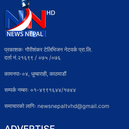
प्रकाशकः गौरीशंकर टेलिभिजन नेटवर्क प्रा.लि.
दर्ता नं.२१६९९ / ०७५ /०७६
कामनपा-०४, धुम्बाराही, काठमाडौं
सम्पर्क नम्बरः ०१-४९९१६४४/१७४४
समाचारकाे लागिः newsnepaltvhd@gmail.com
ADVERTISE