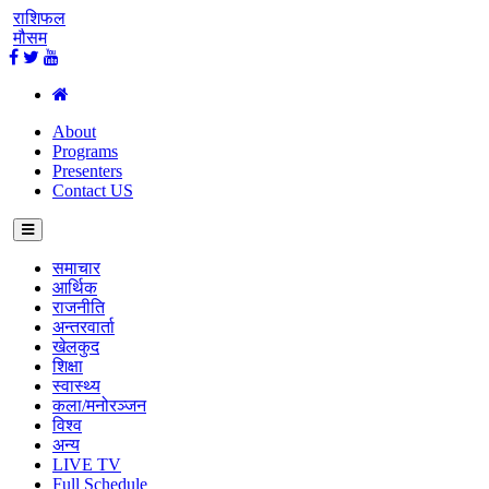
राशिफल
मौसम
About
Programs
Presenters
Contact US
समाचार
आर्थिक
राजनीति
अन्तरवार्ता
खेलकुद
शिक्षा
स्वास्थ्य
कला/मनोरञ्जन
विश्व
अन्य
LIVE TV
Full Schedule