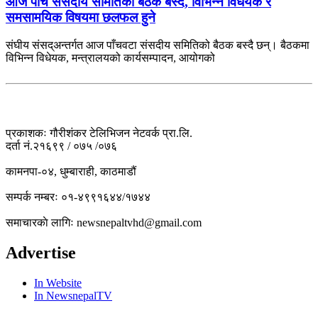
आज पाँच संसदीय समितिको बैठक बस्दै, विभिन्न विधेयक र
समसामयिक विषयमा छलफल हुने
संघीय संसद्अन्तर्गत आज पाँचवटा संसदीय समितिको बैठक बस्दै छन्। बैठकमा
विभिन्न विधेयक, मन्त्रालयको कार्यसम्पादन, आयोगको
प्रकाशकः गौरीशंकर टेलिभिजन नेटवर्क प्रा.लि.
दर्ता नं.२१६९९ / ०७५ /०७६
कामनपा-०४, धुम्बाराही, काठमाडौं
सम्पर्क नम्बरः ०१-४९९१६४४/१७४४
समाचारकाे लागिः newsnepaltvhd@gmail.com
Advertise
In Website
In NewsnepalTV