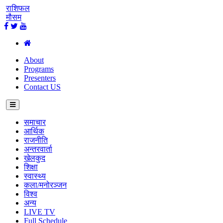
राशिफल
मौसम
About
Programs
Presenters
Contact US
समाचार
आर्थिक
राजनीति
अन्तरवार्ता
खेलकुद
शिक्षा
स्वास्थ्य
कला/मनोरञ्जन
विश्व
अन्य
LIVE TV
Full Schedule