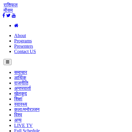
राशिफल
मौसम
About
Programs
Presenters
Contact US
समाचार
आर्थिक
राजनीति
अन्तरवार्ता
खेलकुद
शिक्षा
स्वास्थ्य
कला/मनोरञ्जन
विश्व
अन्य
LIVE TV
Full Schedule