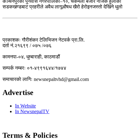
कञ्चनपुरको पुनर्वास नगरपालिका–१०, चकमेली बजार नजिकै हुलाकी
सडकखण्डबाट प्रहरीले अवैध लागूऔषध खैरो हेरोइनजस्तो देखिने धुलो
प्रकाशकः गौरीशंकर टेलिभिजन नेटवर्क प्रा.लि.
दर्ता नं.२१६९९ / ०७५ /०७६
कामनपा-०४, धुम्बाराही, काठमाडौं
सम्पर्क नम्बरः ०१-४९९१६४४/१७४४
समाचारकाे लागिः newsnepaltvhd@gmail.com
Advertise
In Website
In NewsnepalTV
Terms & Policies