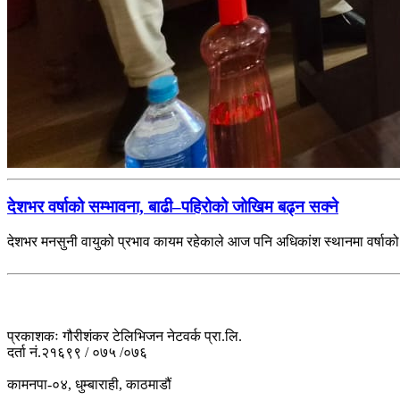
देशभर वर्षाको सम्भावना, बाढी–पहिरोको जोखिम बढ्न सक्ने
देशभर मनसुनी वायुको प्रभाव कायम रहेकाले आज पनि अधिकांश स्थानमा वर्षाक
प्रकाशकः गौरीशंकर टेलिभिजन नेटवर्क प्रा.लि.
दर्ता नं.२१६९९ / ०७५ /०७६
कामनपा-०४, धुम्बाराही, काठमाडौं