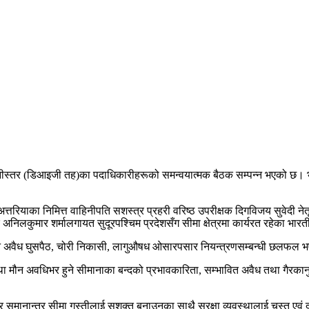
िनीस्तर (डिआइजी तह)का पदाधिकारीहरूको समन्वयात्मक बैठक सम्पन्न भएको छ। भा
 अत्तरियाका निमित्त वाहिनीपति सशस्त्र प्रहरी वरिष्ठ उपरीक्षक दिगविजय सुवेदी
 अनिलकुमार शर्मालगायत सुदूरपश्चिम प्रदेशसँग सीमा क्षेत्रमा कार्यरत रहेका भा
नसक्ने अवैध घुसपैठ, चोरी निकासी, लागुऔषध ओसारपसार नियन्त्रणसम्बन्धी छलफल
ा मौन अवधिभर हुने सीमानाका बन्दको प्रभावकारिता, सम्भावित अवैध तथा गैरकानुन
 र समानान्तर सीमा गस्तीलाई सशक्त बनाउनुका साथै सुरक्षा व्यवस्थालाई चुस्त एवं 