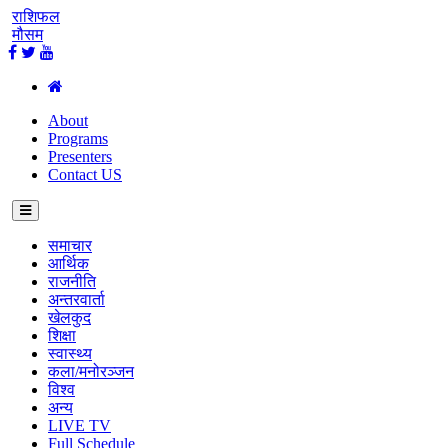
राशिफल
मौसम
About
Programs
Presenters
Contact US
समाचार
आर्थिक
राजनीति
अन्तरवार्ता
खेलकुद
शिक्षा
स्वास्थ्य
कला/मनोरञ्जन
विश्व
अन्य
LIVE TV
Full Schedule