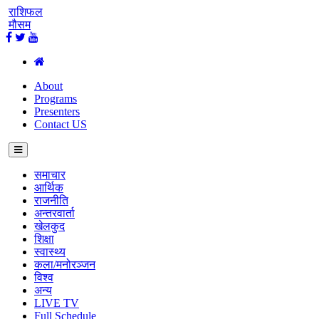
राशिफल
मौसम
About
Programs
Presenters
Contact US
समाचार
आर्थिक
राजनीति
अन्तरवार्ता
खेलकुद
शिक्षा
स्वास्थ्य
कला/मनोरञ्जन
विश्व
अन्य
LIVE TV
Full Schedule