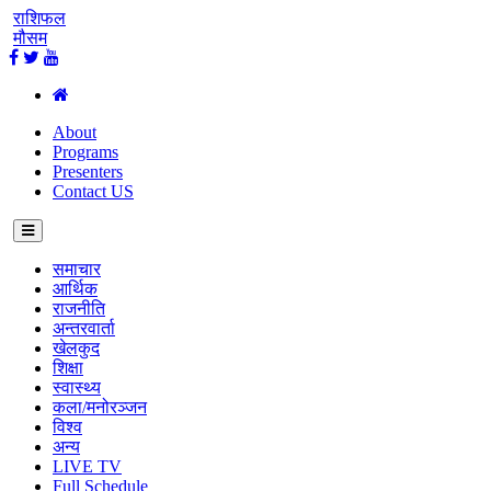
राशिफल
मौसम
About
Programs
Presenters
Contact US
समाचार
आर्थिक
राजनीति
अन्तरवार्ता
खेलकुद
शिक्षा
स्वास्थ्य
कला/मनोरञ्जन
विश्व
अन्य
LIVE TV
Full Schedule