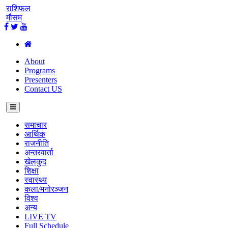
राशिफल
मौसम
About
Programs
Presenters
Contact US
समाचार
आर्थिक
राजनीति
अन्तरवार्ता
खेलकुद
शिक्षा
स्वास्थ्य
कला/मनोरञ्जन
विश्व
अन्य
LIVE TV
Full Schedule