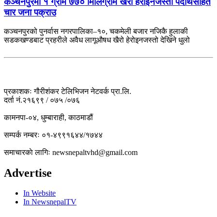
कञ्चनपुरमा १ ग्राम ७७० मिलिग्राम खैरो हेरोइनजस्तो पदार्थसहित
चार जना पक्राउ
कञ्चनपुरको पुनर्वास नगरपालिका–१०, चकमेली बजार नजिकै हुलाकी
सडकखण्डबाट प्रहरीले अवैध लागूऔषध खैरो हेरोइनजस्तो देखिने धुलो
प्रकाशकः गौरीशंकर टेलिभिजन नेटवर्क प्रा.लि.
दर्ता नं.२१६९९ / ०७५ /०७६
कामनपा-०४, धुम्बाराही, काठमाडौं
सम्पर्क नम्बरः ०१-४९९१६४४/१७४४
समाचारकाे लागिः newsnepaltvhd@gmail.com
Advertise
In Website
In NewsnepalTV