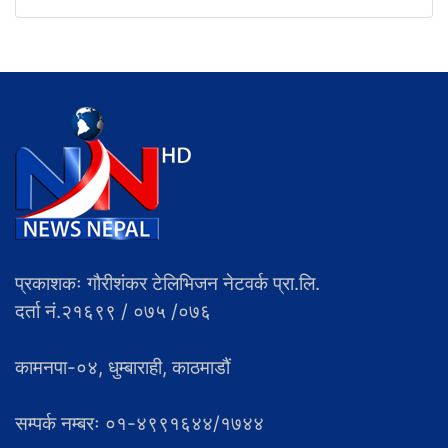
प्रकाशकः गौरीशंकर टेलिभिजन नेटवर्क प्रा.लि.
दर्ता नं.२१६९९ / ०७५ /०७६
कामनपा-०४, धुम्बाराही, काठमाडौं
सम्पर्क नम्बरः ०१-४९९१६४४/१७४४