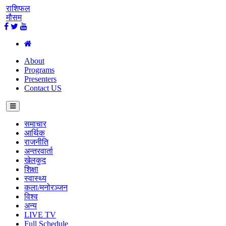
राशिफल
मौसम
About
Programs
Presenters
Contact US
समाचार
आर्थिक
राजनीति
अन्तरवार्ता
खेलकुद
शिक्षा
स्वास्थ्य
कला/मनोरञ्जन
विश्व
अन्य
LIVE TV
Full Schedule