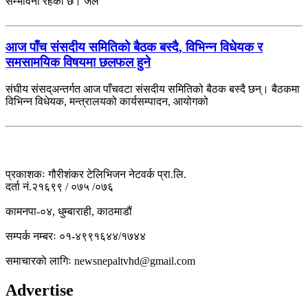
सम्भावना रहेको छ। जल
आज पाँच संसदीय समितिको बैठक बस्दै, विभिन्न विधेयक र
समसामयिक विषयमा छलफल हुने
संघीय संसद्अन्तर्गत आज पाँचवटा संसदीय समितिको बैठक बस्दै छन्। बैठकमा
विभिन्न विधेयक, मन्त्रालयको कार्यसम्पादन, आयोगको
प्रकाशकः गौरीशंकर टेलिभिजन नेटवर्क प्रा.लि.
दर्ता नं.२१६९९ / ०७५ /०७६
कामनपा-०४, धुम्बाराही, काठमाडौं
सम्पर्क नम्बरः ०१-४९९१६४४/१७४४
समाचारकाे लागिः newsnepaltvhd@gmail.com
Advertise