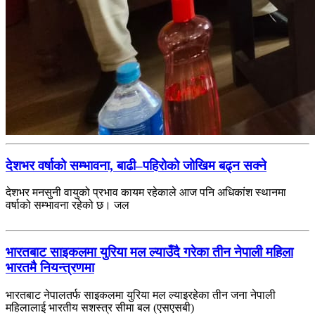
देशभर वर्षाको सम्भावना, बाढी–पहिरोको जोखिम बढ्न सक्ने
देशभर मनसुनी वायुको प्रभाव कायम रहेकाले आज पनि अधिकांश स्थानमा
वर्षाको सम्भावना रहेको छ। जल
भारतबाट साइकलमा युरिया मल ल्याउँदै गरेका तीन नेपाली महिला
भारतमै नियन्त्रणमा
भारतबाट नेपालतर्फ साइकलमा युरिया मल ल्याइरहेका तीन जना नेपाली
महिलालाई भारतीय सशस्त्र सीमा बल (एसएसबी)