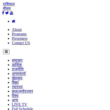
राशिफल
मौसम
About
Programs
Presenters
Contact US
समाचार
आर्थिक
राजनीति
अन्तरवार्ता
खेलकुद
शिक्षा
स्वास्थ्य
कला/मनोरञ्जन
विश्व
अन्य
LIVE TV
Full Schedule