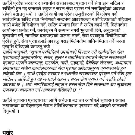
उहाँले प्रदेश सरकार र स्थानीय सरकारबाट प्रदान गर्ने सेवा झन जटिल र
खर्चिलो हुन गइ जनताले सहज र सरल सेवा प्राप्त गर्न नसकिरहेको अवस्था
रहेको बताउनु भयो । उहाँले आयोगमा परेका उजुरीहरुको विश्लेषण गर्दा
सार्वजनिक खरिद तथा निर्माणको सन्दर्भमा आवश्यकता र औचित्यताको पहिचान
नगरी बजेट विनियोजन गर्ने, खरित योजना बिना नै खरिद कार्य गर्ने, मिलेमतोमा
आयोजना छनोट गर्ने, कार्यक्रम नै सम्पन्न नगरी भुक्तानी दिने, अनुदानको
दुरुपयोग गर्ने, नागरिक बडापत्रको पालना नगर्ने, सेवा प्रवाहमा विचौलियाको
प्रवेश हुने, सेवा प्रवाहलाई अवरुद्ध गराइ मिलेमतोमा अनियमितता गर्ने जस्ता
प्रवृत्ति देखिएको बताउनु भयो ।
उहाँले भन्नुभयो, ‘सूचना प्रविधिको उपयोगको बिस्तार गरी सार्वजनिक सेवा
प्रवाहलाई अनुमानयोग्य, सरल, सुलभ र व्यवस्थित बनाउने नेपाल सरकारको
प्रयास भएपनि यातायात, मालपोत, नापी, राहदानी, वैदेशिक रोजगार, अध्यागमन
लगायतका संघीय कार्यालयहरुको सेवा प्रवाह अपेक्षाअनुरुप प्रभावकारी हुन
सकेको छैन । साथै प्रदेश सरकार र स्थानीय सरकारबाट प्रदान गर्ने सेवा झन
जटिल र खर्चिलो हुन गइ जनताले सहज र सरल सेवा प्राप्त गर्न नसकिरहेको
अवस्था छ । अतः नागरिकलाई सहज र सरल सेवा दिने सम्बन्धमा थप सुधारका
उपायहरु अवलम्वन गर्न आवश्यक देखिएको छ ।’
उहाँले सुशासन प्रवद्र्धनका लागि सचेतना बढाउन आयोगले सुशासन सवाल
लगायतका कार्यक्रमहरु नेपाल टेलिभिजनबाट प्रशारण गर्दै आएको जानकारी
दिनुभयो ।
भर्खर