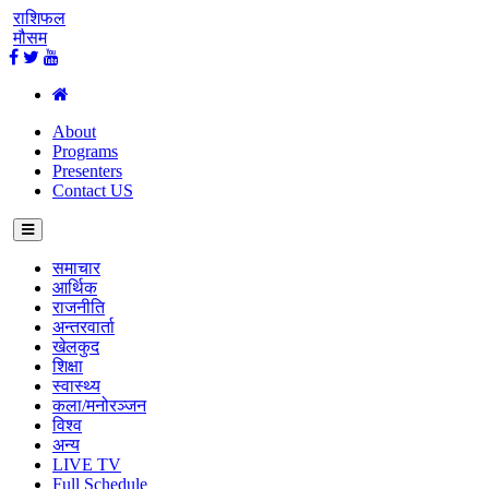
राशिफल
मौसम
About
Programs
Presenters
Contact US
समाचार
आर्थिक
राजनीति
अन्तरवार्ता
खेलकुद
शिक्षा
स्वास्थ्य
कला/मनोरञ्जन
विश्व
अन्य
LIVE TV
Full Schedule