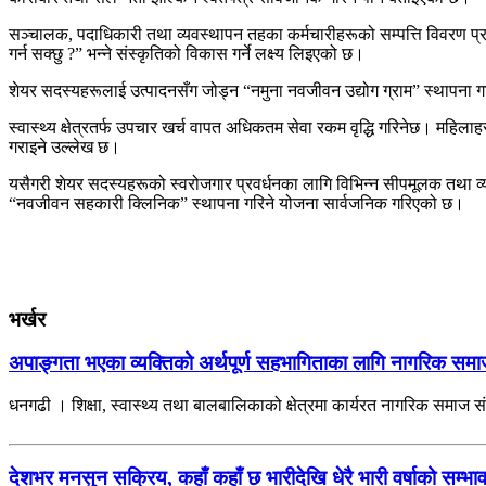
सञ्चालक, पदाधिकारी तथा व्यवस्थापन तहका कर्मचारीहरूको सम्पत्ति विवरण प्रत
गर्न सक्छु ?” भन्ने संस्कृतिको विकास गर्ने लक्ष्य लिइएको छ।
शेयर सदस्यहरूलाई उत्पादनसँग जोड्न “नमुना नवजीवन उद्योग ग्राम” स्थापना गर
स्वास्थ्य क्षेत्रतर्फ उपचार खर्च वापत अधिकतम सेवा रकम वृद्धि गरिनेछ। महिला
गराइने उल्लेख छ।
यसैगरी शेयर सदस्यहरूको स्वरोजगार प्रवर्धनका लागि विभिन्न सीपमूलक तथा व
“नवजीवन सहकारी क्लिनिक” स्थापना गरिने योजना सार्वजनिक गरिएको छ।
भर्खर
अपाङ्गता भएका व्यक्तिको अर्थपूर्ण सहभागिताका लागि नागरिक सम
धनगढी । शिक्षा, स्वास्थ्य तथा बालबालिकाको क्षेत्रमा कार्यरत नागरिक समाज
देशभर मनसुन सक्रिय, कहाँ कहाँ छ भारीदेखि धेरै भारी वर्षाको सम्भा