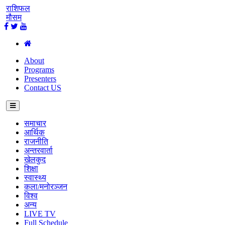
राशिफल
मौसम
About
Programs
Presenters
Contact US
समाचार
आर्थिक
राजनीति
अन्तरवार्ता
खेलकुद
शिक्षा
स्वास्थ्य
कला/मनोरञ्जन
विश्व
अन्य
LIVE TV
Full Schedule