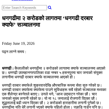
धनगढीमा २ करोडको लागतमा ‘धनगढी दरबार
क्याफे’ सञ्चालनमा
Friday June 19, 2026
पढ्न लाग्ने समय :
धनगढी :
कैलालीको धनगढीमा २ करोडको लागतमा क्याफे सञ्चालनमा आएको
छ। धनगढी उपमहानगरपालिका वडा नम्बर ५ हसनपुरमा चार जनाको संयुक्त
लगानीमा धनगढी दरबार क्याफे सञ्चालनमा आएको हो।
धनगढी दरबार क्याफेले शुक्रवारदेखि औपचारिक रूपमा सेवा सुरु गरेको छ।
धनगढी दरबार क्याफेमा क्याफेमा पाउने सुविधाहरू सबै रहेको सञ्चालक मध्यका
एक शैलेन्द्र बस्नेतले बताए। उनले भने, ‘आज उद्घाटन गरेका छौ। चार
जनाको मुख्य लगानी रहेको छ। यो मा १८ जनालाई रोजगारी दिएका छौ।
शुद्धतालाई बढी ध्यान दिएका छौ। २ करोडको हाराहारीमा लगानी पुगेको छ।
धनगढीमा यति धेरै लगानी भएको क्याफे पहिलो होला। पछाडि गार्डन पनि छ।