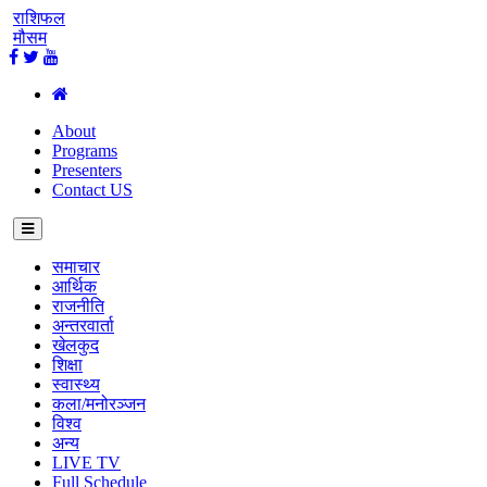
राशिफल
मौसम
About
Programs
Presenters
Contact US
समाचार
आर्थिक
राजनीति
अन्तरवार्ता
खेलकुद
शिक्षा
स्वास्थ्य
कला/मनोरञ्जन
विश्व
अन्य
LIVE TV
Full Schedule