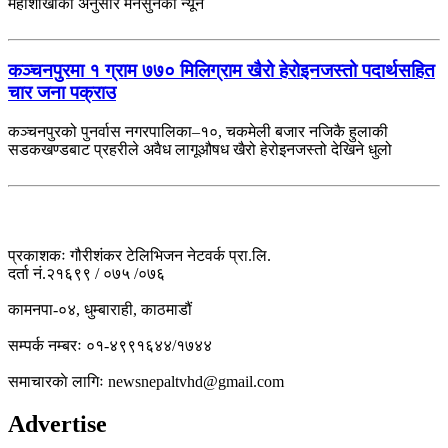
महाशाखाका अनुसार मनसुनको न्यून
कञ्चनपुरमा १ ग्राम ७७० मिलिग्राम खैरो हेरोइनजस्तो पदार्थसहित
चार जना पक्राउ
कञ्चनपुरको पुनर्वास नगरपालिका–१०, चकमेली बजार नजिकै हुलाकी
सडकखण्डबाट प्रहरीले अवैध लागूऔषध खैरो हेरोइनजस्तो देखिने धुलो
प्रकाशकः गौरीशंकर टेलिभिजन नेटवर्क प्रा.लि.
दर्ता नं.२१६९९ / ०७५ /०७६
कामनपा-०४, धुम्बाराही, काठमाडौं
सम्पर्क नम्बरः ०१-४९९१६४४/१७४४
समाचारकाे लागिः newsnepaltvhd@gmail.com
Advertise