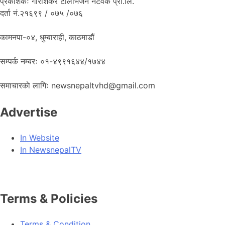
प्रकाशकः गौरीशंकर टेलिभिजन नेटवर्क प्रा.लि.
दर्ता नं.२१६९९ / ०७५ /०७६
कामनपा-०४, धुम्बाराही, काठमाडौं
सम्पर्क नम्बरः ०१-४९९१६४४/१७४४
समाचारकाे लागिः newsnepaltvhd@gmail.com
Advertise
In Website
In NewsnepalTV
Terms & Policies
Terms & Condition