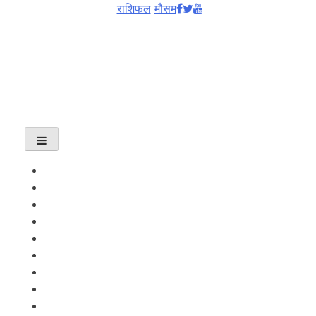
राशिफल
मौसम
About
Programs
Presenters
Contact US
समाचार
आर्थिक
राजनीति
अन्तरवार्ता
खेलकुद
शिक्षा
स्वास्थ्य
कला/मनोरञ्जन
विश्व