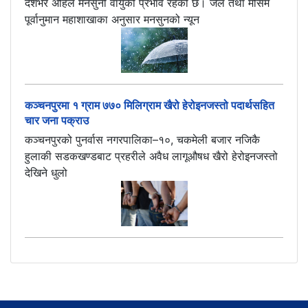
देशभर अहिले मनसुनी वायुको प्रभाव रहेको छ। जल तथा मौसम
पूर्वानुमान महाशाखाका अनुसार मनसुनको न्यून
कञ्चनपुरमा १ ग्राम ७७० मिलिग्राम खैरो हेरोइनजस्तो पदार्थसहित
चार जना पक्राउ
कञ्चनपुरको पुनर्वास नगरपालिका–१०, चकमेली बजार नजिकै
हुलाकी सडकखण्डबाट प्रहरीले अवैध लागूऔषध खैरो हेरोइनजस्तो
देखिने धुलो