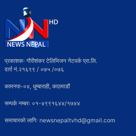
प्रकाशकः गौरीशंकर टेलिभिजन नेटवर्क प्रा.लि.
दर्ता नं.२१६९९ / ०७५ /०७६
कामनपा-०४, धुम्बाराही, काठमाडौं
सम्पर्क नम्बरः ०१-४९९१६४४/१७४४
समाचारकाे लागिः newsnepaltvhd@gmail.com