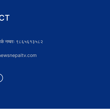
CT
्पर्क नम्बरः ९८६५६१३५८२
newsnepaltv.com