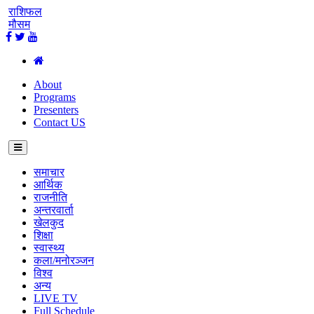
राशिफल
मौसम
About
Programs
Presenters
Contact US
समाचार
आर्थिक
राजनीति
अन्तरवार्ता
खेलकुद
शिक्षा
स्वास्थ्य
कला/मनोरञ्जन
विश्व
अन्य
LIVE TV
Full Schedule