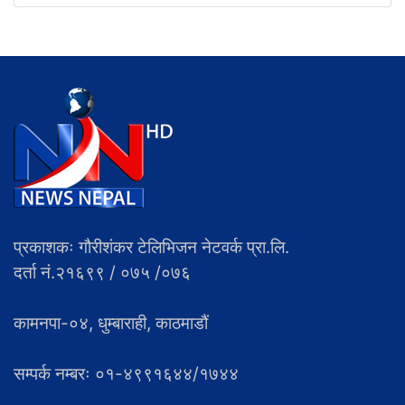
प्रकाशकः गौरीशंकर टेलिभिजन नेटवर्क प्रा.लि.
दर्ता नं.२१६९९ / ०७५ /०७६
कामनपा-०४, धुम्बाराही, काठमाडौं
सम्पर्क नम्बरः ०१-४९९१६४४/१७४४