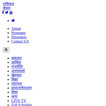
राशिफल
मौसम
About
Programs
Presenters
Contact US
समाचार
आर्थिक
राजनीति
अन्तरवार्ता
खेलकुद
शिक्षा
स्वास्थ्य
कला/मनोरञ्जन
विश्व
अन्य
LIVE TV
Full Schedule