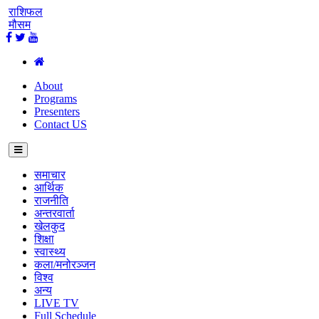
राशिफल
मौसम
About
Programs
Presenters
Contact US
समाचार
आर्थिक
राजनीति
अन्तरवार्ता
खेलकुद
शिक्षा
स्वास्थ्य
कला/मनोरञ्जन
विश्व
अन्य
LIVE TV
Full Schedule