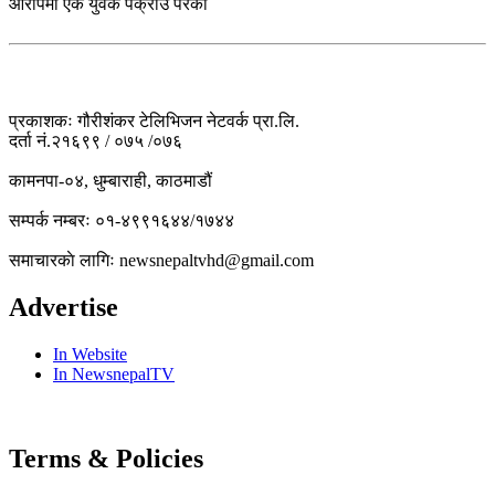
आरोपमा एक युवक पक्राउ परेका
प्रकाशकः गौरीशंकर टेलिभिजन नेटवर्क प्रा.लि.
दर्ता नं.२१६९९ / ०७५ /०७६
कामनपा-०४, धुम्बाराही, काठमाडौं
सम्पर्क नम्बरः ०१-४९९१६४४/१७४४
समाचारकाे लागिः newsnepaltvhd@gmail.com
Advertise
In Website
In NewsnepalTV
Terms & Policies