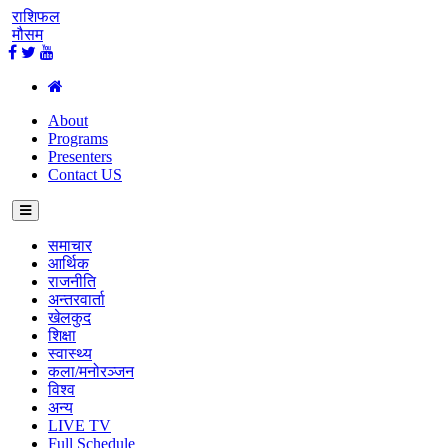
राशिफल
मौसम
About
Programs
Presenters
Contact US
समाचार
आर्थिक
राजनीति
अन्तरवार्ता
खेलकुद
शिक्षा
स्वास्थ्य
कला/मनोरञ्जन
विश्व
अन्य
LIVE TV
Full Schedule