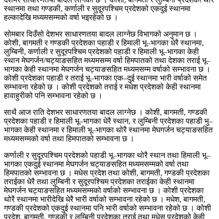
स्थानमा तथा गण्डकी, कर्णाली र सुदूरपश्चिम प्रदेशको एकदुई स्थानमा
हल्कादेखि मध्यमसम्मको वर्षा भइरहेको छ ।
सोमबार दिउँसो देशभर साधारणतया बादल लाग्नेछ विभागको अनुमान छ ।
कोशी, बागमती र गण्डकी प्रदेशका पहाडी र हिमाली भू–भागका धेरै स्थानमा,
लुम्बिनी, कर्णाली र सुदूरपश्चिम प्रदेशको पहाडी र हिमाली भू–भागका केही
स्थान मेघगर्जन/चट्याङसहित मध्यमसम्म वर्षा हिमपातको तथा देशका तराई भू–
भागका केही स्थानमा मेघगर्जन चट्याङसहित मध्यमसम्म वर्षाको सम्भावना छ ।
कोशी प्रदेशका पहाडी र तराई भू–भागका एक–दुई स्थानमा भारी वर्षाको समेत
सम्भावना रहेको छ । कोशी प्रदेशको तराई र मधेश प्रदेशको केही स्थानमा
हावाहुरीको पनि सम्भावना रहेको छ ।
साथै आज राति देशभर साधारणतया बादल लाग्नेछ । कोशी, बागमती, गण्डकी
प्रदेशका पहाडी र हिमाली भू–भागका धेरै स्थान, र लुम्बिनी प्रदेशका पहाडी भु–
भागका केही स्थानमा र हिमाली भू–भागका थोरै स्थानमा मेघगर्जन चट्याङसहित
मध्यमसम्मको वर्षा तथा हिमपातको सम्भावना छ ।
कर्णाली र सुदूरपश्चिम प्रदेशको पहाडी भू–भागका थोरै स्थान तथा हिमाली भू–
भागका एकदुई स्थानमा मेघगर्जन चट्याङसहित मध्यमसम्मको वर्षा तथा
हिमपातको सम्भावना छ । मधेस प्रदेश तथा कोशी, बागमती, गण्डकी प्रदेशका
तराईका धेरै तथा लुम्बिनी र सुदूरपश्चिम प्रदेशका तराईका केही स्थानमा
मेघगर्जन चट्याङसहित मध्यमसम्मको वर्षाको सम्भावना छ । कोशी प्रदेशका
थोरै स्थानमा भारीदेखि धेरै भारी वर्षाको सम्भावना रहेको छ । मधेश, बागमती,
गण्डकी प्रदेशको एकदुई स्थानमा पनि भारी वर्षाको सम्भावना रहेको छ । कोशी
प्रदेश, बागमती, गण्डकी र लुम्बिनी प्रदेशका तराई तथा मधेस प्रदेशको केही