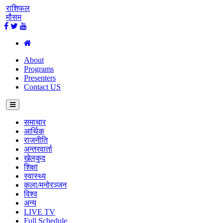
राशिफल
मौसम
About
Programs
Presenters
Contact US
समाचार
आर्थिक
राजनीति
अन्तरवार्ता
खेलकुद
शिक्षा
स्वास्थ्य
कला/मनोरञ्जन
विश्व
अन्य
LIVE TV
Full Schedule