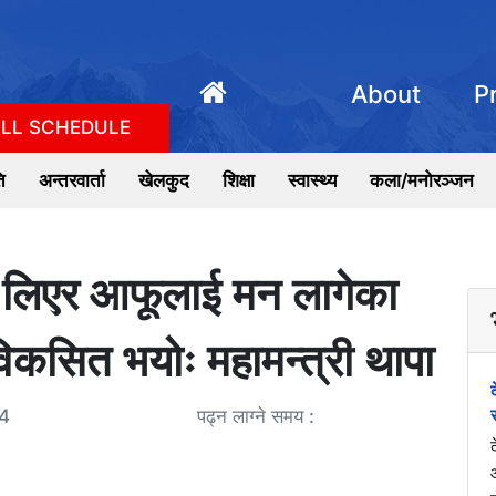
About
P
LL SCHEDULE
ि
अन्तरवार्ता
खेलकुद
शिक्षा
स्वास्थ्य
कला/मनोरञ्जन
ाम लिएर आफूलाई मन लागेका
 विकसित भयोः महामन्त्री थापा
4
पढ्न लाग्ने समय :