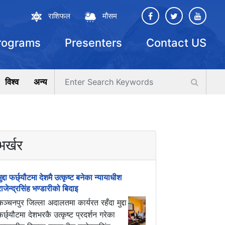
राशिफल
मौसम
rograms
Presenters
Contact US
विश्व
अन्य
भर्खर
मुद्दा फर्छ्यौटमा देशमै उत्कृष्ट बनेका न्यायाधीश
राजेन्द्रसिंह भण्डारीको बिदाइ
कञ्चनपुर जिल्ला अदालतमा कार्यरत रहँदा मुद्दा
फर्छ्यौटमा देशभरकै उत्कृष्ट प्रदर्शन गरेका