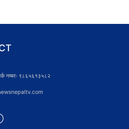
CT
्पर्क नम्बरः ९८६५६१३५८२
newsnepaltv.com