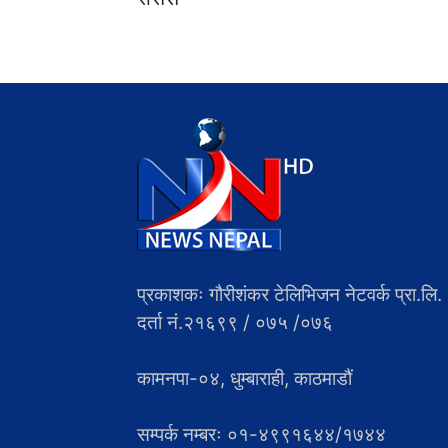
प्रकाशकः गौरीशंकर टेलिभिजन नेटवर्क प्रा.लि.
दर्ता नं.२१६९९ / ०७५ /०७६
कामनपा-०४, धुम्बाराही, काठमाडौं
सम्पर्क नम्बरः ०१-४९९१६४४/१७४४