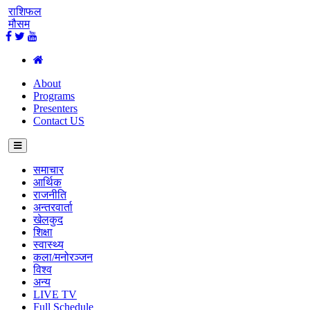
राशिफल
मौसम
About
Programs
Presenters
Contact US
समाचार
आर्थिक
राजनीति
अन्तरवार्ता
खेलकुद
शिक्षा
स्वास्थ्य
कला/मनोरञ्जन
विश्व
अन्य
LIVE TV
Full Schedule