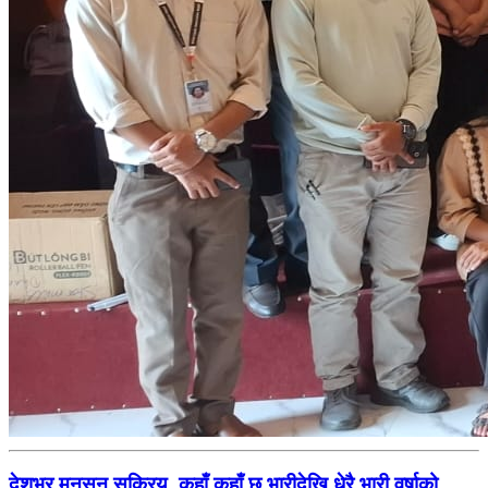
देशभर मनसुन सक्रिय, कहाँ कहाँ छ भारीदेखि धेरै भारी वर्षाको