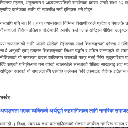
निरन्तर मेहनत, अनुशासन र अध्ययनप्रतिको समर्पणका कारण उनले कक्षा १२ मा पनि
एसपिए कलेजका लागि यो उपलब्धि नयाँ इतिहास भने होइन।
यसअघि पनि मा।वि। तथा क्याम्पसका विभिन्न विद्यार्थीहरुले प्रदेश र नेपालकै
गौरवशाली शैक्षिक इतिहास दोहोर्‍याउँदै एसपीए कलेजलाई राष्ट्रिय शैक्षिक उत्कृष
यस सफलताको लागि आफ्नो छोरीको मेहेनतका साथै शिक्षकहरुको प्रेरणा र उचित म
साथै अनुभवी एवम् उत्कृष्ट शिक्षकहरुको शिक्षण पद्धति र उचित सल्लाहले यो उचा
नीतिकाको यो सफलता केवल व्यक्तिगत उपलब्धी मात्र नभई सिंगो सुदूरपश्चिम प्
दिँदै आएको परिप्रेक्ष्यमा यस वर्षको उपलब्धीले संस्थाको शैक्षिक साखलाई अझ
राष्ट्रिय स्तरको यो सफलतासँगै एसपीए कलेजले फेरि एकपटक शैक्षिक इतिहास 
भर्खर
अपाङ्गता भएका व्यक्तिको अर्थपूर्ण सहभागिताका लागि नागरिक समाज
धनगढी । शिक्षा, स्वास्थ्य तथा बालबालिकाको क्षेत्रमा कार्यरत नागरिक समाज