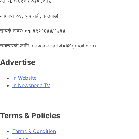
दर्ता नं.२१६९९ / ०७५ /०७६
कामनपा-०४, धुम्बाराही, काठमाडौं
सम्पर्क नम्बरः ०१-४९९१६४४/१७४४
समाचारकाे लागिः newsnepaltvhd@gmail.com
Advertise
In Website
In NewsnepalTV
Terms & Policies
Terms & Condition
Privacy