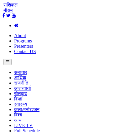
राशिफल
मौसम
About
Programs
Presenters
Contact US
समाचार
आर्थिक
राजनीति
अन्तरवार्ता
खेलकुद
शिक्षा
स्वास्थ्य
कला/मनोरञ्जन
विश्व
अन्य
LIVE TV
Full Schedule