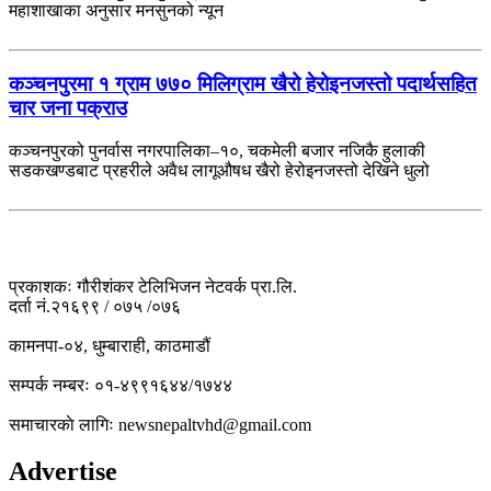
महाशाखाका अनुसार मनसुनको न्यून
कञ्चनपुरमा १ ग्राम ७७० मिलिग्राम खैरो हेरोइनजस्तो पदार्थसहित
चार जना पक्राउ
कञ्चनपुरको पुनर्वास नगरपालिका–१०, चकमेली बजार नजिकै हुलाकी
सडकखण्डबाट प्रहरीले अवैध लागूऔषध खैरो हेरोइनजस्तो देखिने धुलो
प्रकाशकः गौरीशंकर टेलिभिजन नेटवर्क प्रा.लि.
दर्ता नं.२१६९९ / ०७५ /०७६
कामनपा-०४, धुम्बाराही, काठमाडौं
सम्पर्क नम्बरः ०१-४९९१६४४/१७४४
समाचारकाे लागिः newsnepaltvhd@gmail.com
Advertise