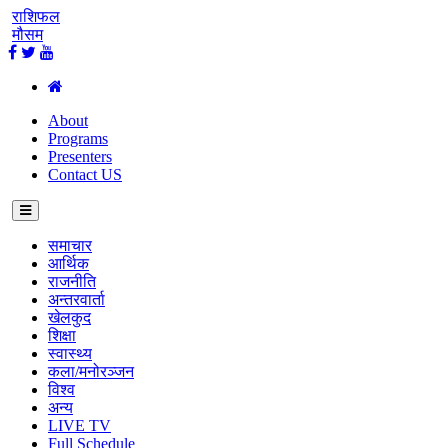
राशिफल
मौसम
About
Programs
Presenters
Contact US
समाचार
आर्थिक
राजनीति
अन्तरवार्ता
खेलकुद
शिक्षा
स्वास्थ्य
कला/मनोरञ्जन
विश्व
अन्य
LIVE TV
Full Schedule