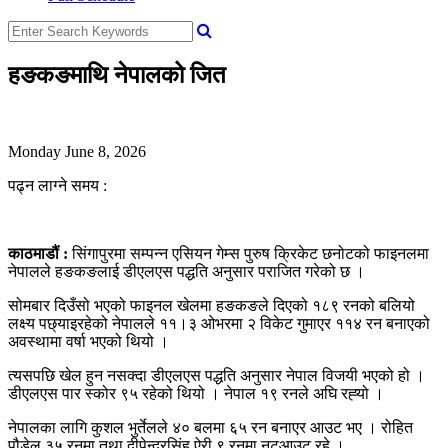
हङकङमाथि नेपालको जित
Monday June 8, 2026
पढ्न लाग्ने समय :
काठमाडौं :
सिंगापुरमा सम्पन्न एसियन गेम्स पुरुष क्रिकेट छनोटको फाइनलमा
नेपालले हङकङलाई डीएलएस पद्धति अनुसार पराजित गरेको छ ।
सोमबार दिउँसो भएको फाइनल खेलमा हङकङले दिएको १८९ रनको बलियो
लक्ष्य पछ्याइरहेको नेपालले ११।३ ओभरमा २ विकेट गुमाएर ११४ रन बनाएको
अवस्थामा वर्षा भएको थियो ।
त्यसपछि खेल हुन नसक्दा डीएलएस पद्धति अनुसार नेपाल विजयी भएको हो ।
डीएलएस पार स्कोर ९५ रहेको थियो । नेपाल १९ रनले अघि रह्‍यो ।
नेपालका लागि कुशल भुर्तेलले ४० बलमा ६५ रन बनाएर आउट भए । रोहित
पौडेल ३५ रनमा तथा दीपेन्द्रसिंह ऐरी ९ रनमा नटआउट रहे ।