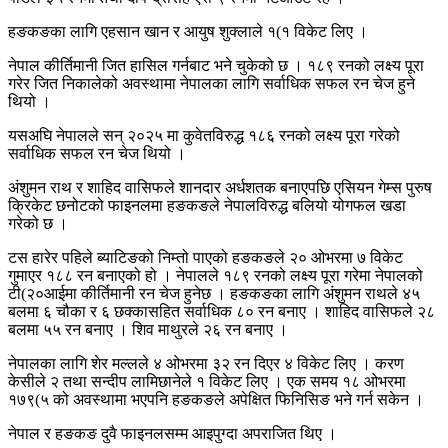
हङकङका लागि एहसान खान र आयुष शुक्लाले १(१ विकेट लिए ।
नेपाल कीर्तिमानी जित हासिल गर्नबाट भने चुकेको छ । १८९ रनको लक्ष्य पूरा
गरेर जित निकालेको अवस्थामा नेपालका लागि सर्वाधिक सफल रन चेज हुने
थियो ।
यसअघि नेपालले सन् २०२५ मा कुवेतविरुद्ध १८६ रनको लक्ष्य पूरा गरेको
सर्वाधिक सफल रन चेज थियो ।
अंशुमन राथ र शाहिद वासिफले शानदार अर्धशतक बनाएपछि एसियन गेम्स पुरुष
क्रिकेट छनोटको फाइनलमा हङकङले नेपालविरुद्ध बलियो योगफल खडा
गरेको छ ।
टस हारेर पहिले ब्याटिङको निम्तो पाएको हङकङले २० ओभरमा ७ विकेट
गुमाएर १८८ रन बनाएको हो । नेपालले १८९ रनको लक्ष्य पूरा गरेमा नेपालको
टी(२०आईमा कीर्तिमानी रन चेज हुनेछ । हङकङका लागि अंशुमन राथले ४५
बलमा ६ चौका र ६ छक्कासहित सर्वाधिक ८० रन बनाए । शाहिद वासिफले २८
बलमा ५५ रन बनाए । शिव माथुरले २६ रन बनाए ।
नेपालका लागि शेर मल्लले ४ ओभरमा ३२ रन दिएर ४ विकेट लिए । करण
केसीले २ तथा सन्दीप लामिछानेले १ विकेट लिए । एक समय १८ ओभरमा
१७९(५ को अवस्थामा भएपनि हङकङले अपेक्षित फिनिसिङ भने गर्न सकेन ।
नेपाल र हङकङ दुवै फाइनलसम्म आइपुग्दा अपराजित थिए ।