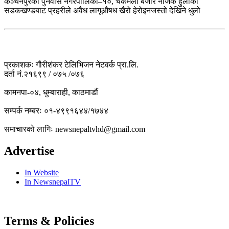
कञ्चनपुरको पुनर्वास नगरपालिका–१०, चकमेली बजार नजिकै हुलाकी
सडकखण्डबाट प्रहरीले अवैध लागूऔषध खैरो हेरोइनजस्तो देखिने धुलो
प्रकाशकः गौरीशंकर टेलिभिजन नेटवर्क प्रा.लि.
दर्ता नं.२१६९९ / ०७५ /०७६
कामनपा-०४, धुम्बाराही, काठमाडौं
सम्पर्क नम्बरः ०१-४९९१६४४/१७४४
समाचारकाे लागिः newsnepaltvhd@gmail.com
Advertise
In Website
In NewsnepalTV
Terms & Policies