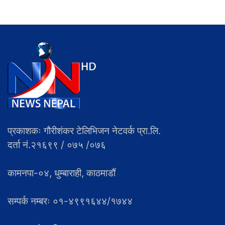
प्रकाशकः गौरीशंकर टेलिभिजन नेटवर्क प्रा.लि.
दर्ता नं.२१६९९ / ०७५ /०७६
कामनपा-०४, धुम्बाराही, काठमाडौं
सम्पर्क नम्बरः ०१-४९९१६४४/१७४४