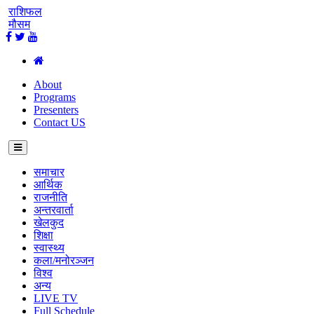
राशिफल
मौसम
About
Programs
Presenters
Contact US
समाचार
आर्थिक
राजनीति
अन्तरवार्ता
खेलकुद
शिक्षा
स्वास्थ्य
कला/मनोरञ्जन
विश्व
अन्य
LIVE TV
Full Schedule