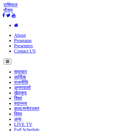
राशिफल
मौसम
About
Programs
Presenters
Contact US
समाचार
आर्थिक
राजनीति
अन्तरवार्ता
खेलकुद
शिक्षा
स्वास्थ्य
कला/मनोरञ्जन
विश्व
अन्य
LIVE TV
Full Schedule