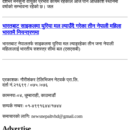
देशभर मनसुनी वायुको प्रभाव कायम रहेकाले आज पनि अधिकांश स्थानमा
वर्षाको सम्भावना रहेको छ। जल
भारतबाट साइकलमा युरिया मल ल्याउँदै गरेका तीन नेपाली महिला
भारतमै नियन्त्रणमा
भारतबाट नेपालतर्फ साइकलमा युरिया मल ल्याइरहेका तीन जना नेपाली
महिलालाई भारतीय सशस्त्र सीमा बल (एसएसबी)
प्रकाशकः गौरीशंकर टेलिभिजन नेटवर्क प्रा.लि.
दर्ता नं.२१६९९ / ०७५ /०७६
कामनपा-०४, धुम्बाराही, काठमाडौं
सम्पर्क नम्बरः ०१-४९९१६४४/१७४४
समाचारकाे लागिः newsnepaltvhd@gmail.com
Advertise