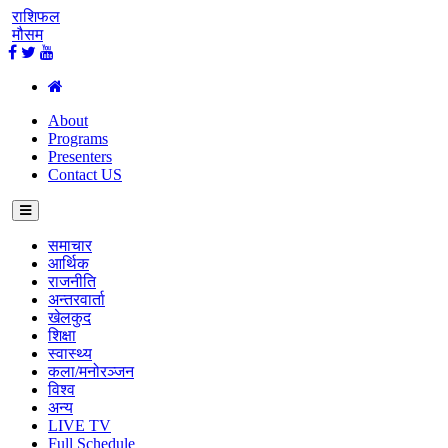
राशिफल
मौसम
About
Programs
Presenters
Contact US
समाचार
आर्थिक
राजनीति
अन्तरवार्ता
खेलकुद
शिक्षा
स्वास्थ्य
कला/मनोरञ्जन
विश्व
अन्य
LIVE TV
Full Schedule