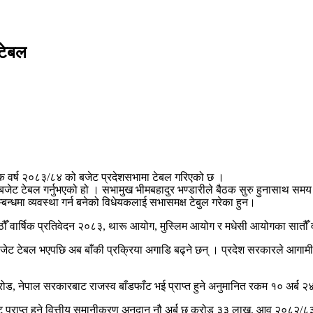
 टेबल
िक वर्ष २०८३/८४ को बजेट प्रदेशसभामा टेबल गरिएको छ ।
ट टेबल गर्नुभएको हो । सभामुख भीमबहादुर भण्डारीले बैठक सुरु हुनासाथ समय दिएप
बन्धमा व्यवस्था गर्न बनेको विधेयकलाई सभासमक्ष टेबुल गरेका हुन।
ौँ वार्षिक प्रतिवेदन २०८३, थारू आयोग, मुस्लिम आयोग र मधेसी आयोगका सातौँ वा
ट टेबल भएपछि अब बाँकी प्रक्रिया अगाडि बढ्ने छन् । प्रदेश सरकारले आगाम
 करोड, नेपाल सरकारबाट राजस्व बाँडफाँट भई प्राप्त हुने अनुमानित रकम १० अर
बाट प्राप्त हुने वित्तीय समानीकरण अनुदान नौ अर्ब छ करोड ३३ लाख, आव २०८२/८३