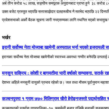
अर्ब तीन करोड ५८ लाख, सङ्घीय समपूरक अनुदानबाट प्राप्त हुने ३८ करोड ८०
उक्त बजेट प्रस्तुत भएपछि सत्तासाझेदार दलहरूबीच नै मतभेद भएपछि २२ दिनपछ
प्रदेशसभाको अर्को बैठक सूचना जारी नभएसम्मका लागि स्थगित भएको सभामुख
भर्खर
इरानी सर्वोच्च नेता मोज्तबा खामेनी अस्पताल भर्ना भएको इजरायली स
इरानका सर्वोच्च नेता मोज्तबा खामेनीको स्वास्थ्य अवस्था गम्भीर बनेपछि उनला
मनसुन सक्रिय : कोशी र बागमतीमा भारी वर्षाको सम्भावना, सतर्क 
देशभर अहिले मनसुनी वायुको प्रभाव रहेको छ। जल तथा मौसम पूर्वानुमान महाश
कञ्चनपुरमा १ ग्राम ७७० मिलिग्राम खैरो हेरोइनजस्तो पदार्थसहित 
कञ्चनपुरको पुनर्वास नगरपालिका–१०, चकमेली बजार नजिकै हुलाकी सडकखण्डबा