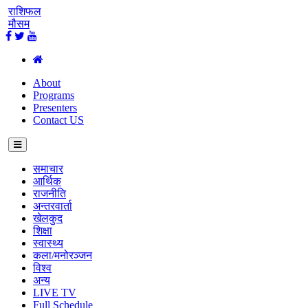
राशिफल
मौसम
About
Programs
Presenters
Contact US
समाचार
आर्थिक
राजनीति
अन्तरवार्ता
खेलकुद
शिक्षा
स्वास्थ्य
कला/मनोरञ्जन
विश्व
अन्य
LIVE TV
Full Schedule