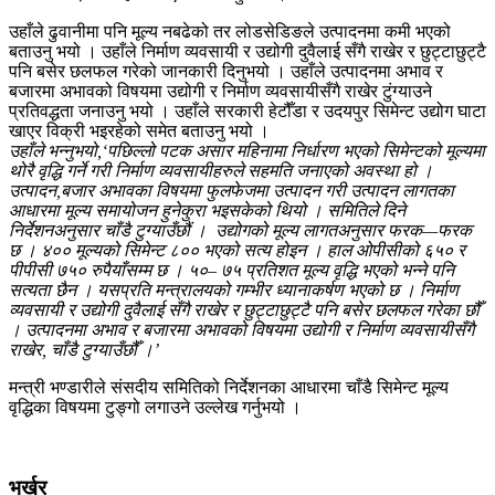
उहाँले ढुवानीमा पनि मूल्य नबढेको तर लोडसेडिङले उत्पादनमा कमी भएको
बताउनु भयो । उहाँले निर्माण व्यवसायी र उद्योगी दुवैलाई सँगै राखेर र छुट्टाछुट्टै
पनि बसेर छलफल गरेको जानकारी दिनुभयो । उहाँले उत्पादनमा अभाव र
बजारमा अभावको विषयमा उद्योगी र निर्माण व्यवसायीसँगै राखेर टुंग्याउने
प्रतिवद्धता जनाउनु भयो । उहाँले सरकारी हेटौँडा र उदयपुर सिमेन्ट उद्योग घाटा
खाएर विक्री भइरहेको समेत बताउनु भयो ।
उहाँले भन्नुभयो,‘पछिल्लो पटक असार महिनामा निर्धारण भएको सिमेन्टको मूल्यमा
थोरै वृद्धि गर्ने गरी निर्माण व्यवसायीहरुले सहमति जनाएको अवस्था हो ।
उत्पादन,बजार अभावका विषयमा फुलफेजमा उत्पादन गरी उत्पादन लागतका
आधारमा मूल्य समायोजन हुनेकुरा भइसकेको थियो । समितिले दिने
निर्देशनअनुसार चाँडै टुग्याउँछौं । उद्योगको मूल्य लागतअनुसार फरक—फरक
छ । ४०० मूल्यको सिमेन्ट ८०० भएको सत्य होइन । हाल ओपीसीको ६५० र
पीपीसी ७५० रुपैयाँसम्म छ । ५०– ७५ प्रतिशत मूल्य वृद्धि भएको भन्ने पनि
सत्यता छैन । यसप्रति मन्त्रालयको गम्भीर ध्यानाकर्षण भएको छ । निर्माण
व्यवसायी र उद्योगी दुवैलाई सँगै राखेर र छुट्टाछुट्टै पनि बसेर छलफल गरेका छौँ
। उत्पादनमा अभाव र बजारमा अभावको विषयमा उद्योगी र निर्माण व्यवसायीसँगै
राखेर, चाँडै टुग्याउँछौँ ।’
मन्त्री भण्डारीले संसदीय समितिको निर्देशनका आधारमा चाँडै सिमेन्ट मूल्य
वृद्धिका विषयमा टुङ्गो लगाउने उल्लेख गर्नुभयो ।
भर्खर