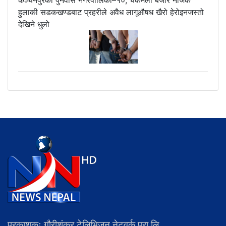
कञ्चनपुरको पुनर्वास नगरपालिका–१०, चकमेली बजार नजिकै
हुलाकी सडकखण्डबाट प्रहरीले अवैध लागूऔषध खैरो हेरोइनजस्तो
देखिने धुलो
प्रकाशकः गौरीशंकर टेलिभिजन नेटवर्क प्रा.लि.