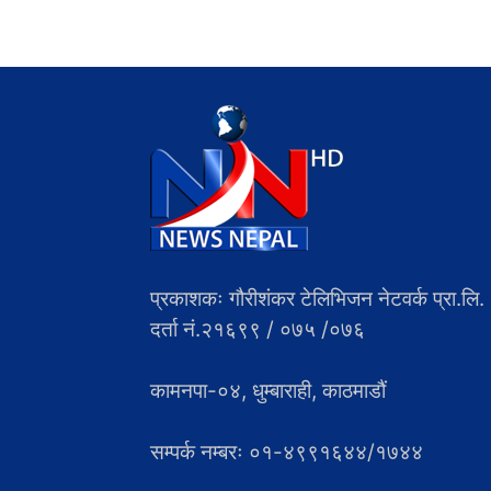
प्रकाशकः गौरीशंकर टेलिभिजन नेटवर्क प्रा.लि.
दर्ता नं.२१६९९ / ०७५ /०७६
कामनपा-०४, धुम्बाराही, काठमाडौं
सम्पर्क नम्बरः ०१-४९९१६४४/१७४४