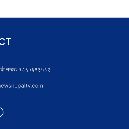
CT
्पर्क नम्बरः ९८६५६१३५८२
newsnepaltv.com