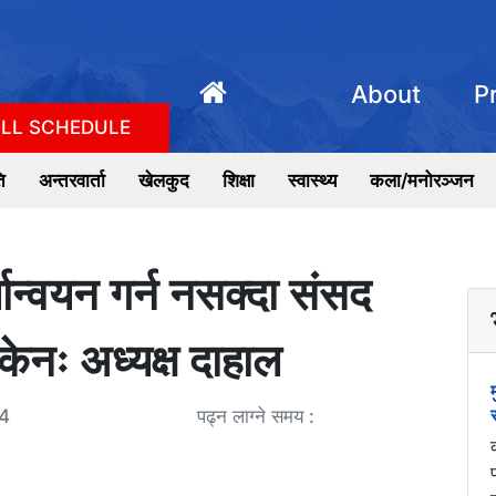
About
P
LL SCHEDULE
ि
अन्तरवार्ता
खेलकुद
शिक्षा
स्वास्थ्य
कला/मनोरञ्जन
्यान्वयन गर्न नसक्दा संसद
केनः अध्यक्ष दाहाल
4
पढ्न लाग्ने समय :