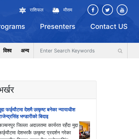
राशिफल
मौसम
rograms
Presenters
Contact US
विश्व
अन्य
भर्खर
मुद्दा फर्छ्यौटमा देशमै उत्कृष्ट बनेका न्यायाधीश
राजेन्द्रसिंह भण्डारीको बिदाइ
कञ्चनपुर जिल्ला अदालतमा कार्यरत रहँदा मुद्दा
फर्छ्यौटमा देशभरकै उत्कृष्ट प्रदर्शन गरेका