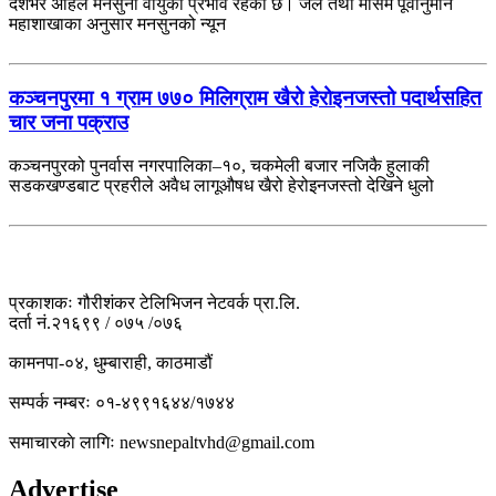
देशभर अहिले मनसुनी वायुको प्रभाव रहेको छ। जल तथा मौसम पूर्वानुमान
महाशाखाका अनुसार मनसुनको न्यून
कञ्चनपुरमा १ ग्राम ७७० मिलिग्राम खैरो हेरोइनजस्तो पदार्थसहित
चार जना पक्राउ
कञ्चनपुरको पुनर्वास नगरपालिका–१०, चकमेली बजार नजिकै हुलाकी
सडकखण्डबाट प्रहरीले अवैध लागूऔषध खैरो हेरोइनजस्तो देखिने धुलो
प्रकाशकः गौरीशंकर टेलिभिजन नेटवर्क प्रा.लि.
दर्ता नं.२१६९९ / ०७५ /०७६
कामनपा-०४, धुम्बाराही, काठमाडौं
सम्पर्क नम्बरः ०१-४९९१६४४/१७४४
समाचारकाे लागिः newsnepaltvhd@gmail.com
Advertise