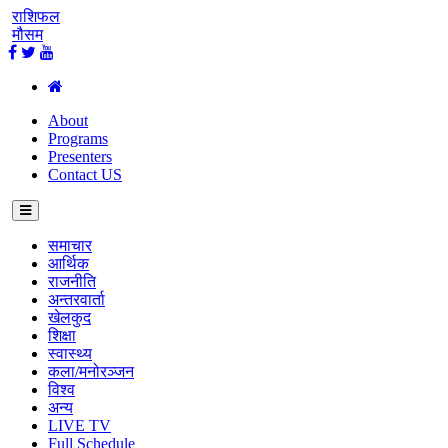
राशिफल
मौसम
About
Programs
Presenters
Contact US
समाचार
आर्थिक
राजनीति
अन्तरवार्ता
खेलकुद
शिक्षा
स्वास्थ्य
कला/मनोरञ्जन
विश्व
अन्य
LIVE TV
Full Schedule